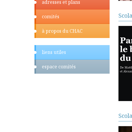
adresses et plans
Scol
comités
à propos du CHAC
liens utiles
espace comités
Scol