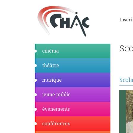
Inscri
Sco
cinéma
théâtre
Scol
musique
jeune public
événements
conférences