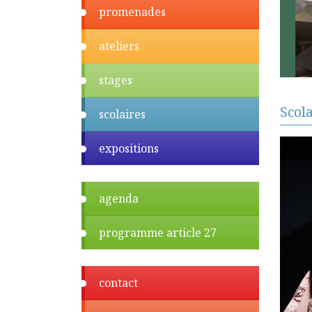
promenades
ateliers
stages
Scol
scolaires
expositions
agenda
programme article 27
contact