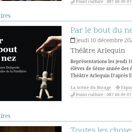
Point culture : 087 66 09 07
aires
Détails
Par le bout du n
jeudi 10 décembre 20
Théâtre Arlequin
Représentations les jeudi 
élèves de 6ème année des é
Théâtre Arlequin D'après 
La Scène du Bocage
Espa
Point culture : 087 66 09 07
aires
Détails
Toutes les chose