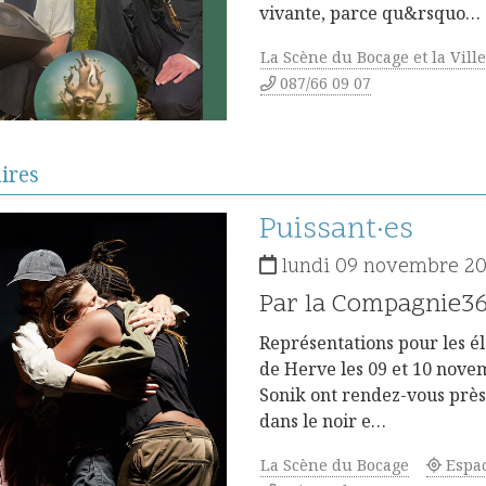
vivante, parce qu&rsquo…
La Scène du Bocage et la Vill
087/66 09 07
aires
Détails
Puissant·es
lundi 09 novembre 20
Par la Compagnie3
Représentations pour les é
de Herve les 09 et 10 novem
Sonik ont rendez-vous près d
dans le noir e…
La Scène du Bocage
Espa