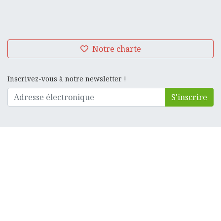
Notre charte
Inscrivez-vous à notre newsletter !
S'inscrire
Centre Hervien d'Animation Culturelle
Place de l'Hotel de Ville, 18
4650
Herve
087 66 09 07
info@chac.be
·
www.chac.be
Accueil